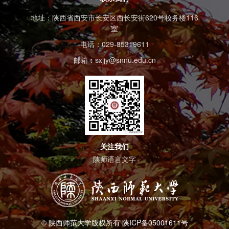
地址：陕西省西安市长安区西长安街620号校务楼116
室
电话：029-85319611
邮箱：sxjjy@snnu.edu.cn
关注我们
陕师语言文字
© 陕西师范大学版权所有 陕ICP备05001611号