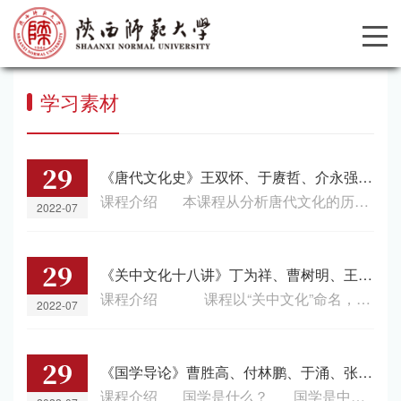
学习素材
29
《唐代文化史》王双怀、于赓哲、介永强、胡耀飞、冯立君
课程介绍 本课程从分析唐代文化的历史背景入手，着重讲述唐代教育、哲学、宗教、文学、史学、艺术、天文、科技、民俗等方面的内容。唐王朝非常重视教育事业，学校教育推动了科举制度的发展，科举制度又反过来影响了唐代的教育。唐代思想领域空前活跃，儒学、佛教、道教及其他宗教相互竞争，此消彼长，呈现出前所未有的盛况。文学绚丽多姿，美不胜收。诗歌、散文、小说都取得了一定的成就。史学全面发展，前代史研究和当代...
2022-07
29
《关中文化十八讲》丁为祥、曹树明、王向辉、吴言生、袁祖社
课程介绍 课程以“关中文化”命名，体现了多元共建的思路和对通识课程的性质把握。以上述周秦、汉唐、宋明清等三个主要阶段为侧重点，以时间线索为主轴，以文、史、哲、艺术、民俗等为铺排，将“关中文化”这一大视角纳入到具体领域中来。 通过对该课程的学习，使学生加大对关中文化的了解，通过课外研讨和实践考察辅助教学，增深学生对关学的体悟，对文化的感知，进一步提升我们对关学与关中文化的自觉自信...
2022-07
29
《国学导论》曹胜高、付林鹏、于涌、张甲子
课程介绍 国学是什么？ 国学是中华优秀传统文化的学理性总结。 本课程注重引导大家从国学旁观者转变为国学爱好者，进而从国学爱好者转化为国学研究者。课程从文明史、文化史、学术史的角度，对国学的基本文献、基本命题、基本视角和基本学理进行了全面的概括，并对国学中的自然科学之思、心性修养之道和阅读研究之法做了系统总结。 学习本课程，可以了解经、史、子、集的文献特征，初步掌握经学、史学...