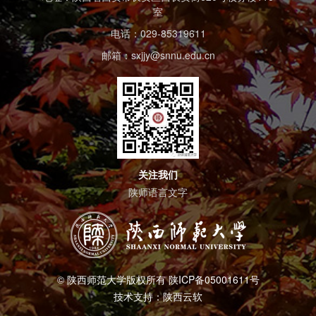
室
电话：029-85319611
邮箱：sxjjy@snnu.edu.cn
关注我们
陕师语言文字
© 陕西师范大学版权所有 陕ICP备05001611号
技术支持：陕西云软