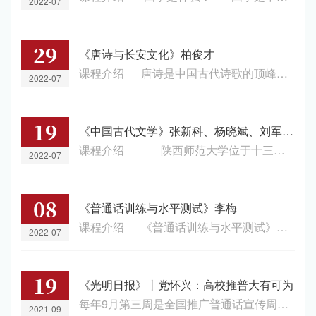
2022-07
29
《唐诗与长安文化》柏俊才
课程介绍 唐诗是中国古代诗歌的顶峰，也是中华民族最为灿烂的文化瑰宝。在现存五万多首唐诗中，“长安”一词出现过一千四百余次，如果再加上“帝城”、“帝京”、“帝乡”“帝王州”、“皇都”、“九城”、“凤城”“上国”、“上京”、“京华”、“咸阳”、“咸京”、“秦京”等代称，以及长安城内道观、寺庙、风景名胜等，与长安有关的诗歌数量会更为庞大。通过这些诗篇，我们可以领悟“万国衣冠拜冕旒”的盛世景象，体...
2022-07
19
《中国古代文学》张新科、杨晓斌、刘军华、刘银昌、魏景波、王伟、高益荣、陈刚、刘锋涛、刘彦青
课程介绍 陕西师范大学位于十三朝古都长安，对了解中国古代文学有得天独厚的地理优势。本课程跨越历朝，从先秦到明清，比较系统地讲述了中国古代文学的发展过程、重要作家的经典性作品，中国文学文化精神的民族特色以及现代意义。课程在章节安排上以时代为线索，在内容上以每个时期的代表性文学成就为核心，以作为民族心灵史的上古神话为开篇的序幕，最后以中国古典小说的经典《红楼梦》结束课程，以达到能够正确领...
2022-07
08
《普通话训练与水平测试》李梅
课程介绍 《普通话训练与水平测试》是面对全校学生开设的语言素养类通识课。它将普通话语音、普通话日常运用与职业口才训练整合贯通，着重针对普通话水平测试进行相关技巧的辅导。课程从普通话语音基础入手，导入日常情境、职场情境等口才训练以及与普通话水平测试相关的口语练习。从而展开有序训练，由浅入深而深入浅出，系统地帮助大家学习掌握必要的理论知识及基本技能。课程平台 学堂在线课程视频链接【学堂在线...
2022-07
19
《光明日报》丨党怀兴：高校推普大有可为
每年9月第三周是全国推广普通话宣传周。9月19日，光明日报第5版“语言文字”栏目推出我校党委常委、副校长党怀兴教授的文章《高校推普大有可为》。文章认为，高校可发挥自身优势开展教师国家通用语言能力培训，对口帮扶乡村学校教师提升普通话水平；可发挥自身语言研究优势，加强民族地区、农村地区方言以及语言使用状况调查；可开展大学生“推普助力乡村振兴”社会实践志愿服务活动；可发挥多学科优势，采取多种形式开展面向乡...
2021-09