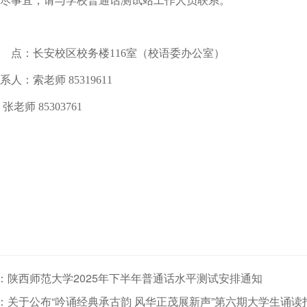
尽事宜，请与学校普通话测试站工作人员联系。
点：长安校区校务楼
116
室（校语委办公室）
系人
：索老师
85319611
张老师
85303761
：陕西师范大学2025年下半年普通话水平测试安排通知
：关于公布“吟诵经典承古韵 风华正茂展新声”第六期大学生诵