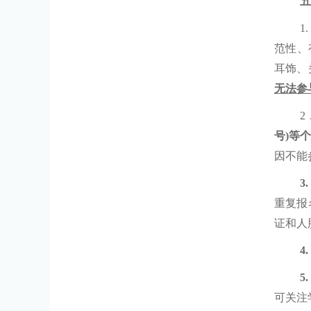
五
1
范性、
耳饰、
无法参
2
号
)
等个
因不能
3
重复报
证和人
4.
5
可关注