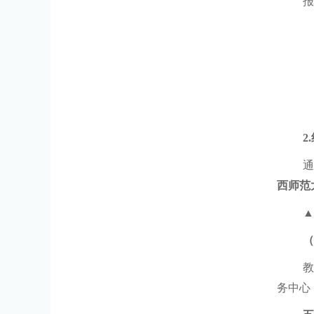
报
2.
西师范
▲
（
务中心