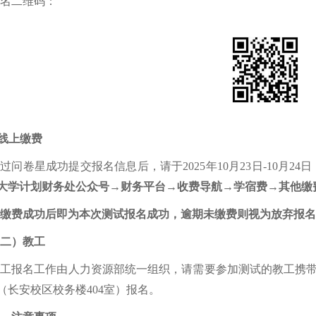
名二维码：
线上缴费
通过问卷星成功提交报名信息后，请于
2025
年
10
月
23
日
-10
月
24
日
大学计划财务处公众号
→
财务平台
→
收费导航
→
学宿费
→
其他缴
缴费成功后即为本次测试报名成功，逾期未缴费则视为放弃报名
二
）
教工
教工报名工作由人力资源部统一组织，请需要参加测试的教工携
（长安校区校务楼
404
室）报名。