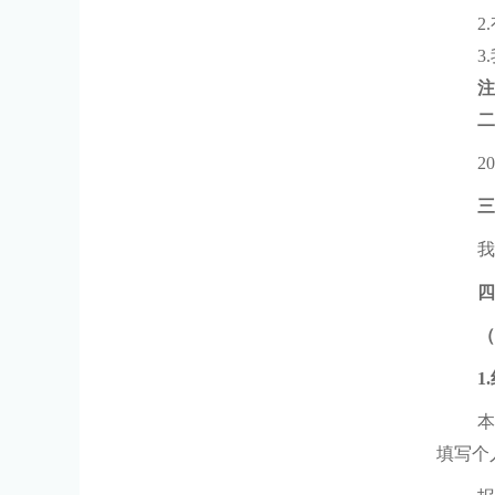
2.
3.
注
二
20
三
我
四
（
1.
填写个