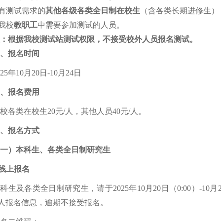
有测试需求的
其他各级各类全日制在校生
（含各类长期进修生）
我校
教职工
中需要参加测试的人员。
：
根据我校测试站测试权限，不接受校外人员报名测试。
、
报名时间
2
5
年
10
月
20
日
-
10
月
24
日
、报名费用
校各类在校生
20
元
/
人，其他人员
40
元
/
人。
、
报名
方式
一
）
本科生
、
各类全日制研究生
线上报名
本科生
及
各类全日制研究生，
请于
202
5
年
10
月
20
日
（
0:00
）
-
10
月
人报名信息，
逾期不接受报名
。