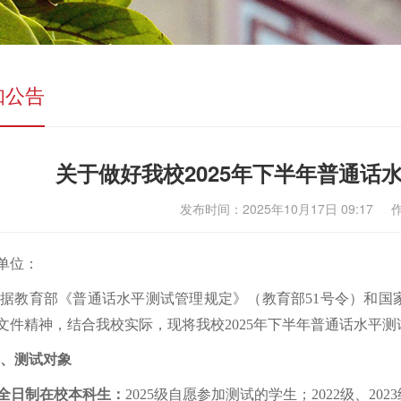
知公告
关于做好我校2025年下半年普通话
发布时间：2025年10月17日 09:1
单位：
根据教育部《普通话水平测试管理规定》（教育部
51
号令）和国
文件
精神
，
结合
我校实际，现将我校
202
5
年
下
半年普通话水平测
、测试对象
全日制在校本科生：
2025
级自愿参加测试的学生；
2022
级、
2023