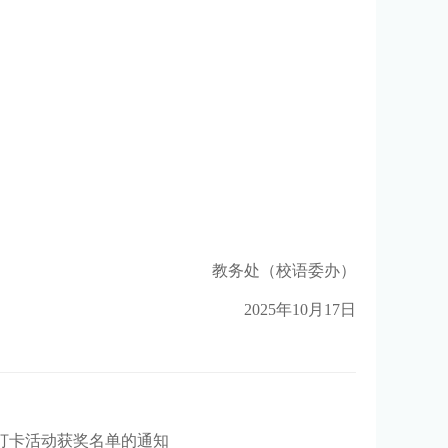
教务处（
校语委办
）
202
5
年
10
月
17
日
读打卡活动获奖名单的通知