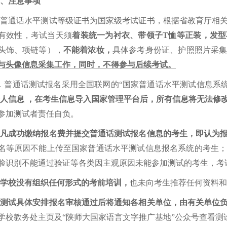
、注意事项
.
普通话水平测试等级证书为国家级考试证书，根据省教育厅相
有效性，考试当天须
着装统一为衬衣、带领子
T
恤等正装，发型
头饰、项链等），
不能着浓妆，
具体参考身份证、护照照片采
与头像信息采集工作，同时，不得参与后续考试。
．普通话测试报名采用全国联网的
“
国家普通话水平测试信息系
人信息 ，在考生信息导入国家管理平台后，所有信息将无法修
参加测试者责任自负。
.
凡成功缴纳报名费并提交普通话测试报名信息的考生，即认为
名等原因不能上传至国家普通话水平测试信息报名系统的考生
脸识别不能通过验证等各类因主观原因未能参加测试的考生，考
学校没有组织任何形式的考前培训，
也未向考生推荐任何资料和
.
测试具体安排报名审核通过后将通知各相关单位，由有关单位
学校教务处主页及
“
陕师大国家语言文字推广基地
”
公众号查看测