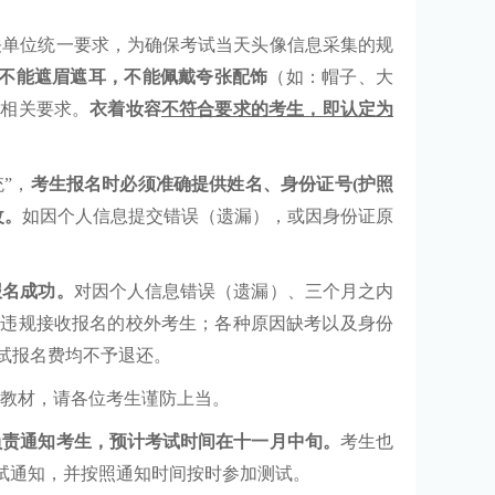
关单位统一要求，为确保考试当天头像信息采集的规
不能遮眉遮耳，不能佩戴夸张配饰
（如：帽子、大
集相关要求。
衣着妆容
不符合要求的考生，即认定为
统
”
，
考生报名时必须准确提供姓名、身份证号
(
护照
改。
如因个人信息提交错误（遗漏），或因身份证原
报名成功。
对因个人信息错误（遗漏）、三个月之内
；违规接收报名的校外考生；各种原因缺考以及身份
试报名费均不予退还。
教材，请各位考生谨防上当。
负责通知考生，预计考试时间在十一月中旬。
考生也
试通知，并按照通知时间按时参加测试。