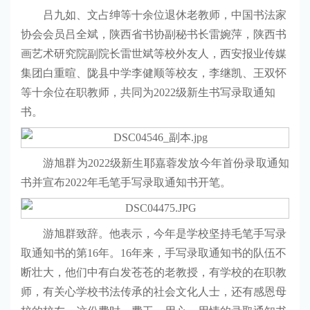
吕九如、文占绅等十余位退休老教师，中国书法家
协会会员吕全斌，陕西省书协副秘书长雷婉萍，陕西书
画艺术研究院副院长雷世斌等校外友人，西安报业传媒
集团白重暄、陇县中学李健顺等校友，李继凯、王双怀
等十余位在职教师，共同为2022级新生书写录取通知
书。
游旭群为2022级新生耶嘉蓉
发放今年首份录取通知
书
并宣布2022年毛笔手写录取通知书开笔。
游旭群致辞。他表示，今年是学校坚持毛笔手写录
取通知书的第16年。16年来，手写录取通知书的队伍不
断壮大，他们中有白发苍苍的老教授，有学校的在职教
师，有关心学校书法传承的社会文化人士，还有感恩母