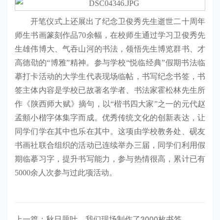
开笔仪式上还展出了纪念卫俊秀先生逝世二十周年
师生书画篆刻作品70余幅，在校师生通过学习卫俊秀先
生雄伟博大、气吞山河的书法，领悟先生博览群书、才
高德劭的“博雅”精神。参与学校“悦临经典”假期书法临
摹打卡活动的大学生代表现场临帖，书写纪念书签，书
签主体内容是学校已故著名学者、书法家霍松林先生所
作《陕西师大赋》摘句，以“楷书四大家”之一的元代赵
孟頫小楷字体集字而成。优秀传统文化的创新表达，让
同学们学在其中也乐在其中。这项由学校教务处、砚友
书画社联合组织的活动已连续举办三届，同学们利用假
期临摹习字，提升书写能力，参与热情很高，累计已有
5000余人次参与过此项活动。
上一篇：秋日题叶，我们现场制作了3000枚书签