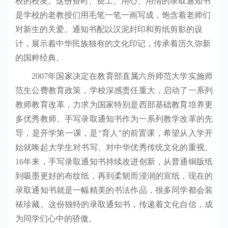
校的校友。这份费时、费工、用心、用情的录取通知书
是学校的老教授们用毛笔一笔一画写成，饱含着老师们
对新生的关爱。通知书配以汉泥封印和剪纸剪影的设
计，展示着中华民族独有的文化印记，传承着历久弥新
的国粹经典。
2007年国家决定在教育部直属六所师范大学实施师
范生公费教育政策，学校深感责任重大，启动了一系列
教师教育改革，力求为国家特别是西部基础教育培养更
多优秀教师。手写录取通知书作为一系列教学改革的先
导，是开学第一课，是“育人”的前置课，希望从入学开
始就唤起大学生对书写、对中华优秀传统文化的重视。
16年来，手写录取通知书持续改进创新，从普通铜版纸
到吸墨更好的布纹纸，再到柔韧而浸润的宣纸，现在的
录取通知书就是一幅精美的书法作品，很多同学都会装
裱珍藏。这份独特的录取通知书，传递着文化自信，成
为同学们心中的骄傲。