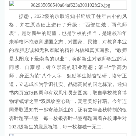
据悉，2022级的录取通知书延续了往年古朴的风
格，并在原基础上进行了升级：“西部红烛，两代师
表”，是对新生的期望，也是学校的担当，是建校78年
来学校怀抱教育强国之志，对国家、民族，对教育事业
的赤胆忠诚和无私奉献的精神内核和真实写照。“教师
是太阳底下最崇高的职业”，唤起新生对教师职业的认
同感、自豪感，树立崇高的职业理想；篆书“学高为
师，身正为范”八个大字，勉励学生勤奋钻研，恪守正
道，立志成长为学识扎实、品德高尚的国之栋梁。通知
书内页宣纸四周印有双凤衔灵芝图案，取自学校教育博
物馆镇馆之宝“双凤纹空心砖”，寓意美好祥瑞。今年连
同录取通知书一起寄给新生的，还有去年金秋特制的银
杏叶题字书签，每一枚银杏叶书签都题写着在校师生对
2022级新生的殷殷祝福，每一枚都独一无二。