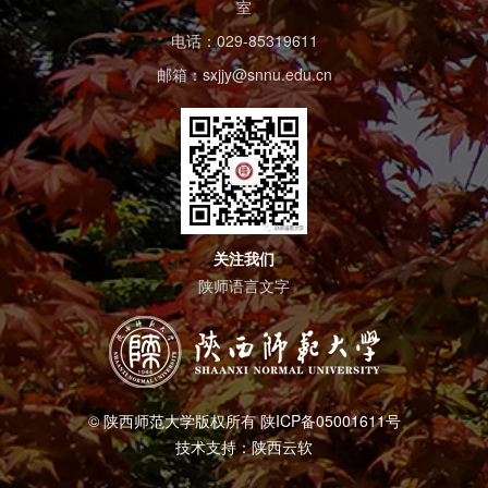
室
电话：029-85319611
邮箱：sxjjy@snnu.edu.cn
关注我们
陕师语言文字
© 陕西师范大学版权所有 陕ICP备05001611号
技术支持：陕西云软