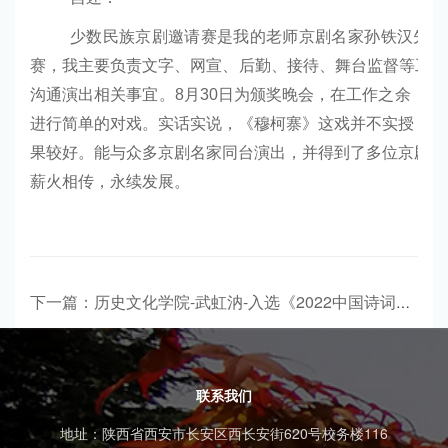
少数民族京剧邀请赛是我的老师京剧名家孙铁汉先生
赛，我主要负责文字、网宣、后勤、接待、舞台监督等工作
沟通演出相关事宜。
8
月
30
日为颁奖晚会，在工作之余，需
进行简单的对戏。实话实说，《穆柯寨》这戏并不实授，我
果较好。能与众多京剧名家同台演出，并得到了多位京剧名
薪火相传，永续发展。
下一篇：历史文化学院-武虹汭-入选《2022中国诗词大会》“线上百人团”
联系我们
地址：陕西省西安市长安区西长安街620号校务楼116