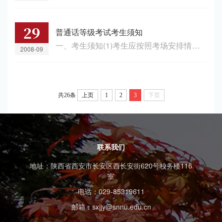
29
普通话等级考试考生须知
一、考生须知(1)考生应按照考场安排情况按时在对应的侯测教室等候测试，一般情况下，测试分为几个考场同时进行，因此，侯测同学必须按照考场工作人员安排在测试所在考场测试。(2)测试次序应该按照考场工作人员安排，按照编号次序入场。如：考试开始时，1-5号五位同学进入考试进行准备，考试在前5位同学进入考试15分钟后开始，每个考场两名测试老师，每次测试一个同学，1号同学测试时，其它4位同学准备测试，每个考生的测试时间...
2008-09
共26条
上页
1
2
3
下页
联系我们
地址：陕西省西安市长安区西长安街620号校务楼116
室
电话：029-85319611
邮箱：sxjjy@snnu.edu.cn