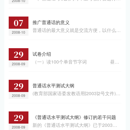
2008-10
07
推广普通话的意义
普通话的最大意义就是交流方便，以什么话为一个国家官方语言是另一回事，一旦确立，就应该人人学习，这一点说来容易，但做起来有许多心理障碍在里面。美国开发西部的时候，世界各国人们一拥而入，他们操着许多语言，有古老的拉丁系，有斯拉夫系，但最后都放弃了自己的母语，共操英语，为西部开发奠定了基础，也成为西部精神的重要组成。放弃自己的母语需要很大的勇气，正是大家愿意接受新东西，不怕改变自己以适应新环境，大家...
2008-10
29
试卷介绍
（一）读100个单音节字词 昼 *八 迷 *先 毡 *皮 幕 *美 彻 *飞 鸣 *破 捶 *风 豆 *蹲 霞 *掉 桃 *定 宫 *铁 翁 *念 劳 *天 旬 *沟 狼 *口 靴 *娘 嫩 *机 蕊 *家 跪 *绝 趣 *全 瓜 *穷 屡 *知 狂 *正 裘 *中 恒 *社 槐 *事 轰 *竹 掠 *茶 肩 *常 概 *虫 皇 *水 君 *人 伙...
2008-09
29
普通话水平测试大纲
(教育部国家语委发教语用[2003]2号文件)根据教育部、国家语言文字工作委员会发布的《普通话水平测试管理规定》《普通话水平测试等级标准》，制定本大纲。一、测试的名称、性质、方式本测试定名为“普通话水平测试”(PUTONGHUA SHUIPING CESHI，缩写为PSC)。普通话水平测试测查应试人的普通话规范程度、熟练程度，认定其普通话水平等级，属于标准参照性考试。本大纲规定测试的内容、范围、题型及评分系统。普通话水平测试以口试...
2008-09
29
《普通话水平测试大纲》修订的若干问题
新的《普通话水平测试大纲》已于2003年10月14日由教育部、国家语言文字工作委员会发布，本文对《大纲》修订的有关问题进行说明，并就某些重要问题进行探讨和阐述。全文分两大部分。一、《大纲》修订的背景。1994年出版的原《大纲》对保证普通话水平测试科学、规范、有序地开展发挥了积极作用。但原《大纲》学术色彩较重，作为政令文件的特点却不够鲜明，对全国测试工作的指导意义显得不够突出。专家和一线测试员也从提高测试的...
2008-09