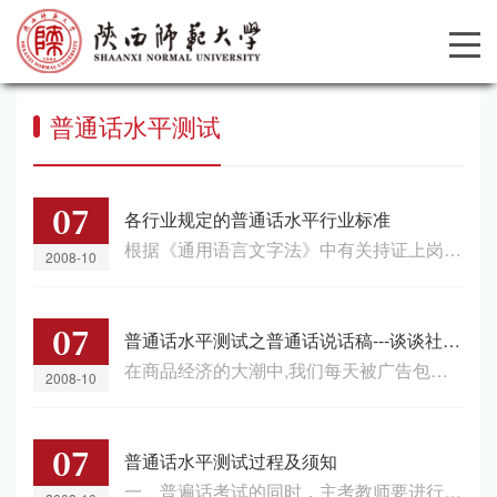
普通话水平测试
07
各行业规定的普通话水平行业标准
根据《通用语言文字法》中有关持证上岗的相关规定，各行业制定了不同的普通话水平达标标准：国家级和省级广播电台、电视台的播音员、节目主持人，普通话水平应达到一级甲等(97分)，其他广播电台、电视台的播音员、节目主持人，普通话水平应达到一级乙等（92分）话剧、电影、电视剧、广播剧等表演、配音演员，播音、主持专业和影视表演专业的教师、学生，普通话水平不低于一级（92分）。公共服务行业的特定岗位人员（如广播员、...
2008-10
07
普通话水平测试之普通话说话稿---谈谈社会公德
在商品经济的大潮中,我们每天被广告包围，被商品包围。如果我们买了东西，被别人欺骗，那会是一种怎样的感觉呢？前几天，我上街购物，发现有一家鞋店门边上写着“全市最平”，于是进去看看，发现一双式样新潮中看的皮鞋，鞋前一张红纸写着：“厂价直销，真牛皮鞋，原价200元，现价150元。”我见有此好处，一番斟酌后，讨价还价买了下来。我自以为好运，以为买到既好看又便宜的好货。结果回到家后没有几天就不能用了，还在关键的...
2008-10
07
普通话水平测试过程及须知
一、普遍话考试的同时，主考教师要进行录音考生要按下列要求进行：1、考试（录音）开始后考生必须首先说下面四句话：我的名字是（ ），考 号是（ ），工作单位是测试题号是（ ）。2、所有测试内容一律按照横向从左至右的顺序来读；不许说试题以外的内容。3、录音过程中不能随意中断或按“暂停”键。4、要按照规定的时间进行录音，录音结束进行保存时要举手示意测试员老师，测试员老师再行检查考生输入的考号是否与准考证上一致...