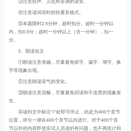
③注意轻声、儿化和变调的读音。
④注意读词语时的轻重音格式。
⑤本题限时2.5分钟，超时扣分。超时一分钟以
内，扣0.5分；超时一分钟以上（含一分钟），扣一
分。
3、朗读短文
①朗读注意准确，尽量避免错字、漏字、增字、换
字等现象出现。
②注意朗读语气的变化。
③朗读注意流畅，尽量避免回读和不连贯的现象发
生。
④读到文中标注“//”处即可停止，此处为400个音节
位置，评分一律在400个音节以内进行。对于400个音
节以外的内容即使应试人员读的有问题，也不再统计和