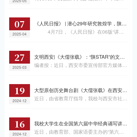
2025-05
07
《人民日报》 | 潜心29年研究敦煌学，陕西师范大学教授沙武田——以图证史，寻找真实、有趣的敦煌
4月7日，《人民日报》在06版“讲述·赓续历史文脉 谱写当代华章”专栏，刊发报道文章《潜心29年研究敦煌学，陕西师范大学教授沙武田——以图证史，寻找真实、有趣的敦煌》。文章生动讲述了我校历史文化学院沙武田教授29载潜心钻研敦煌石窟，在敦煌学的赓续与弘扬中不断前行的学人故事。文章提到，沙武田用以图证史的创新方法一点点织补学术研究空白；带领青年学子走进敦煌，寻找学术灵感、培养学术情怀；不遗余力传播推广敦煌文化，...
2025-04
27
文明西安|《大儒张载》：“陕STAR”的文化突围
编者按：近日，西安市委宣传部官方媒体平台“文明西安”专题报道了我校哲学书院的原创历史剧《大儒张载》，展现该剧以文化人、以戏载道的创新探索与育人实践。该剧以北宋大儒张载的生平与思想为线索，围绕“为天地立心，为生民立命”的精神内核，通过舞台艺术生动演绎其治学境界、民本精神与家国情怀，让千年文脉在当代焕发新生。作为哲学书院“知行合一”育人模式的重要载体，《大儒张载》不仅深化了青年学子对中华优秀传统文化的理解，...
2025-03
19
大型原创历史舞台剧《大儒张载》在西安人民剧院公演
近日，由省教育厅指导，我校与西安市社会科学院（联）主办，我校师生自编自演的大型原创历史舞台剧《大儒张载》在西安人民剧院公演。北宋理学奠基人、关学创立者张载“为天地立心，为生民立命，为往圣继绝学，为万世开太平”的宏愿，是中国历代知识分子心怀家国、情系天下的理想与精神坐标。全剧分为四幕，以精心雕琢的舞台意象和艺术语言，重塑了大儒张载波澜壮阔的人生，表达了今人对先贤思想的崇敬与继承，引发了观众对中华优秀传统文化的热烈反响和深切共鸣。...
2024-12
16
我校大学生在全国第六届中华经典诵写讲大赛中获佳绩
近日，由教育部、国家语委主办的“第六届中华经典诵写讲大赛”评选结果揭晓，我校大学生荣获国赛一等奖3项、二等奖2项、三等奖2项、优秀奖2项，获奖数量与层次均位居陕西高校前列。中华经典诵写讲大赛是由教育部、国家语委主办的国家级竞赛，分为“诵读中国”经典诵读大赛、“诗教中国”诗词讲解大赛、“笔墨中国”汉字书写大赛以及“印记中国”学生篆刻大赛4个分赛。我校高度重视大学生中华经典教育，以中华经典诵写讲教育为核心，...
2024-12