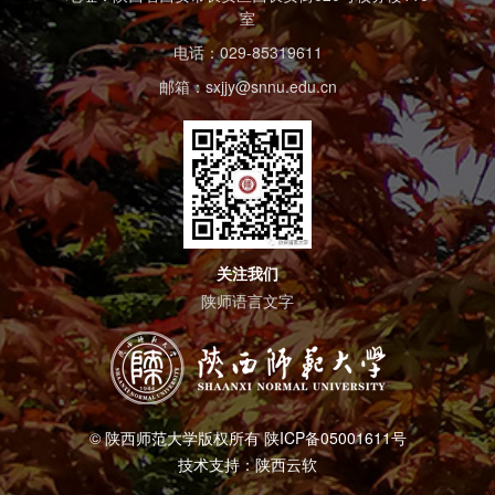
室
电话：029-85319611
邮箱：sxjjy@snnu.edu.cn
关注我们
陕师语言文字
© 陕西师范大学版权所有 陕ICP备05001611号
技术支持：陕西云软