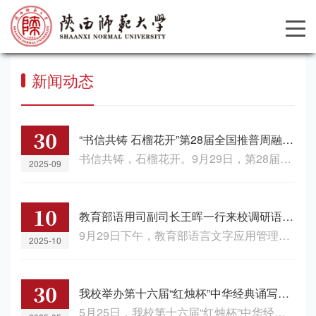
新闻动态
30
“书信共铸 石榴花开”第28届全国推普周融媒体展示活动在我校举办
书信共铸，石榴花开。9月29日，第28届全国推广普通话宣传周融媒体主题展示活动在我校举行。教育部语言文字应用管理司副司长王晖，陕西省委教育工作委员会委员、省教育厅副厅长申雪峰，中国邮政集团有限公司邮政业务部副总经理曹建申，教育部宣传教育中心副主任杨晨光，高等教育出版社副总编辑张泽，校党委副书记卢胜利等出席活动，来自陕西师范大学、西北工业大学、西安电子科技大学、陕西师范大学附属小学的师生参加了演出。展示活动在热烈的氛围中拉开帷幕。...
2025-09
10
教育部语用司副司长王晖一行来校调研语言文字工作
9月29日下午，教育部语言文字应用管理司副司长王晖、陕西省教育厅副厅长申雪峰一行来我校调研考察语言文字工作。我校副校长陈新兵、相关部门和学院负责人及教师代表陪同考察。座谈会上，陈新兵简要介绍了学校语言文字工作育人特色；教务处处长张亚泽汇报了学校语言文字工作机制、教育体系、资源建设、教学科研等情况；教师干部培训学院副院长葛文双介绍了国家语言文字推广普及工作开展情况。王晖副司长充分肯定了我校作为国家语言文字推广基地的示范引领作用，...
2025-10
30
我校举办第十六届“红烛杯”中华经典诵写讲大赛“诵读中国”经典诵读大赛
5月25日，我校第十六届“红烛杯”中华经典诵写讲大赛“诵读中国”经典诵读大赛决赛在长安校区新勇学生活动中心举行。大赛以诠释中华优秀文化内涵、彰显中华语言文化魅力、弘扬中华优秀语言文化为目标，分为初赛和决赛。初赛共收到参赛作品171部，其中大学生专业组21部、大学生非专业组148部，教师组（离退休教师）2部，参赛师生485人次，覆盖了18个学院。经专家线上评审，遴选出12部诵读作品入围校级决赛。决赛产生大学生组一等奖1个，...