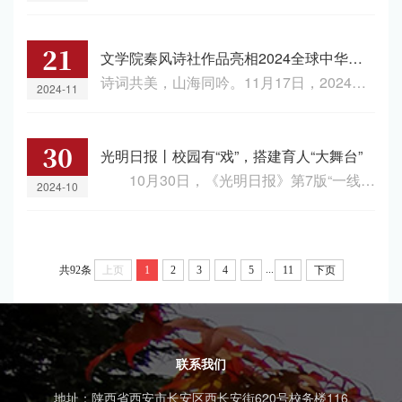
21
文学院秦风诗社作品亮相2024全球中华诗词吟诵大会暨第八届中华诗词吟诵大会
诗词共美，山海同吟。11月17日，2024全球中华诗词吟诵大会暨第八届中华诗词吟诵大会在上海大学宝山校区举行。活动由中国外文局文化传播中心、上海市艺术教育委员会、文化传播创新合作基地·上海中心携手上海大学联合主办。我校文学院秦风诗社的作品《走近诗仙》荣获国内组二等奖，学校荣获“最佳组织奖”。此次大会旨在向全球传播富含中国特色与智慧的传统诗词吟诵文化。大会作品征集历时三个月，开设五个赛区，收到来自全球50余所高校的上百件参赛作品，...
2024-11
30
光明日报丨校园有“戏”，搭建育人“大舞台”
10月30日，《光明日报》第7版“一线讲述”栏目以《校园有“戏”，搭建育人“大舞台”》为题，约请5位校园戏剧社团的主创人员和指导教师，讲述戏剧浸润学生心灵、提升艺术素养、启发创新思维的实践探索。其中“以校园戏剧传承中华优秀传统文化”讲述了我校关中文化研习社的师生自编自导自演大型历史舞台剧《大儒张载》，通过戏剧这一艺术形式，表达对先贤精神的敬仰，推动对中华优秀传统文化的传承。报道链接：https://app.gmdaily....
2024-10
...
共92条
上页
1
2
3
4
5
11
下页
联系我们
地址：陕西省西安市长安区西长安街620号校务楼116