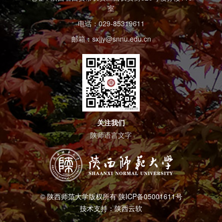
室
电话：029-85319611
邮箱：sxjjy@snnu.edu.cn
关注我们
陕师语言文字
© 陕西师范大学版权所有 陕ICP备05001611号
技术支持：陕西云软