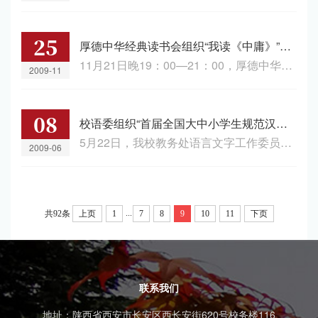
25
厚德中华经典读书会组织“我读《中庸》”心得交流活动
11月21日晚19：00—21：00，厚德中华经典读书会在历史文化学院三...
2009-11
08
校语委组织“首届全国大中小学生规范汉字书写大赛＂参赛作品评选
5月22日，我校教务处语言文字工作委员会组织相关专家在雁塔校区会...
2009-06
...
共92条
上页
1
7
8
9
10
11
下页
联系我们
地址：陕西省西安市长安区西长安街620号校务楼116